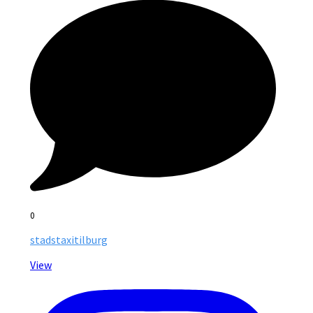
0
stadstaxitilburg
View