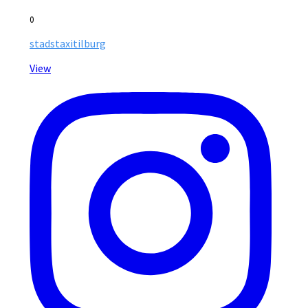
0
stadstaxitilburg
View