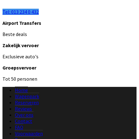
Tel: 013 234 0 432
Airport Transfers
Beste deals
Zakelijk vervoer
Exclusieve auto's
Groepsvervoer
Tot 50 personen
Home
Wagenpark
Reserveren
Reviews
Over ons
Contact
FAQ
Voorwaarden