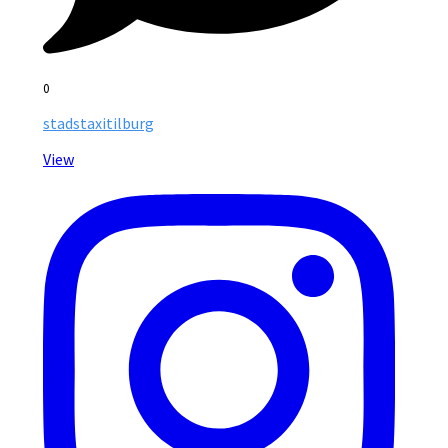
0
stadstaxitilburg
View