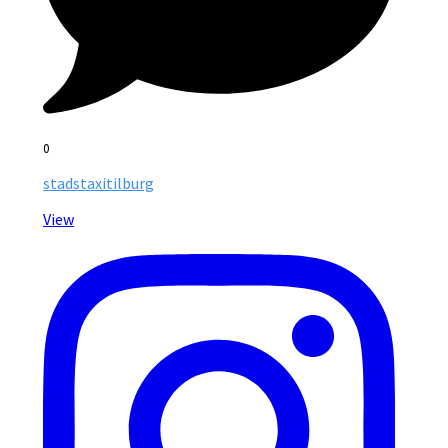
0
stadstaxitilburg
View