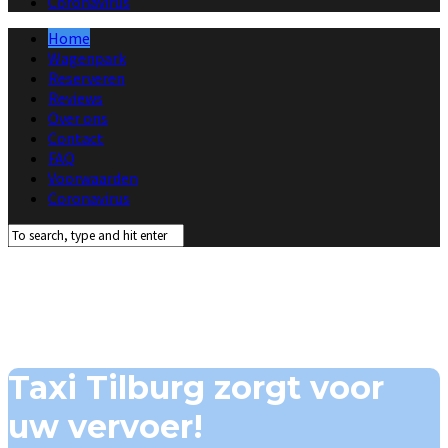
Coronavirus
Home
Wagenpark
Reserveren
Reviews
Over ons
Contact
FAQ
Voorwaarden
Coronavirus
Taxi Tilburg zorgt voor
uw vervoer!