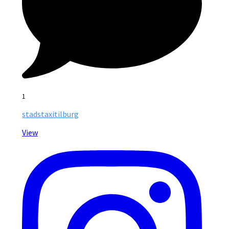
1
stadstaxitilburg
View